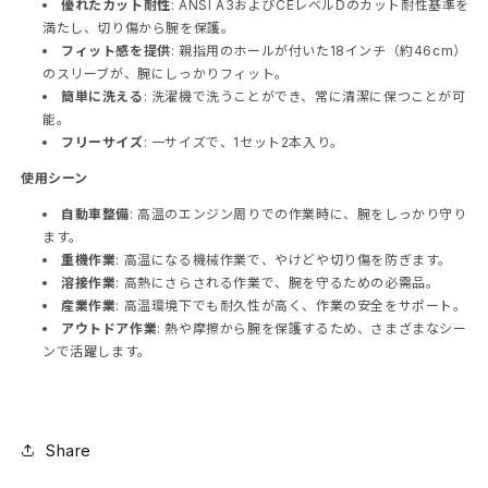
優れたカット耐性
: ANSI A3およびCEレベルDのカット耐性基準を
満たし、切り傷から腕を保護。
フィット感を提供
: 親指用のホールが付いた18インチ（約46cm）
のスリーブが、腕にしっかりフィット。
簡単に洗える
: 洗濯機で洗うことができ、常に清潔に保つことが可
能。
フリーサイズ
: 一サイズで、1セット2本入り。
使用シーン
自動車整備
: 高温のエンジン周りでの作業時に、腕をしっかり守り
ます。
重機作業
: 高温になる機械作業で、やけどや切り傷を防ぎます。
溶接作業
: 高熱にさらされる作業で、腕を守るための必需品。
産業作業
: 高温環境下でも耐久性が高く、作業の安全をサポート。
アウトドア作業
: 熱や摩擦から腕を保護するため、さまざまなシー
ンで活躍します。
Share