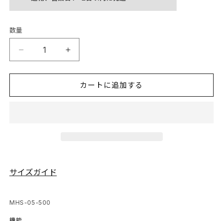
数量
ケ
ケ
ブ
ブ
ラ
ラ
カートに追加する
ー
ー
®
®
ヒ
ヒ
ー
ー
ト
ト
ス
ス
リ
リ
サイズガイド
ー
ー
ブ
ブ
SKU:
MHS-05-500
の
の
数
数
機能