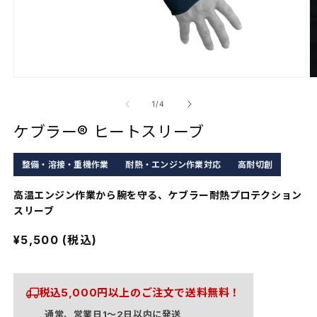
モ
ー
の
1
/
4
ダ
ル
ケブラー® ヒートスリーブ
で
メ
デ
整備・溶接・重機作業
耐熱・エンジン作業対応
高耐切創
ィ
ア
高温エンジン作業から腕を守る、ケブラー耐熱プロテクション
(1)
(
スリーブ
を
開
通
¥5,500 (税込)
く
常
価
格
税込5,000円以上のご注文で送料無料！
通常、営業日1〜2日以内に発送