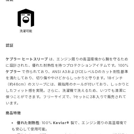
量
量
を
を
減
増
ら
や
す
す
認証
ケブラー ヒートスリーブ
は、エンジン周りの高温環境から腕を守るため
に設計された、優れた耐熱性を持つプロテクションアイテムです。100%
ケブラー
で作られており、ANSI A3およびCEレベルDのカット耐性基準
を満たしており、切り傷ややけどからしっかりと守ります。18インチ
（約46cm）のスリーブには、親指用のホールが付いており、しっかりと
したフィット感を実現。さらに、洗濯機で洗えるため、いつでも清潔に
保つことができます。フリーサイズで、1セットに2本入りで販売されて
います。
商品特徴
優れた耐熱性
: 100%
Kevlar®
製で、エンジン周りの高温環境で
も安心して使用可能。