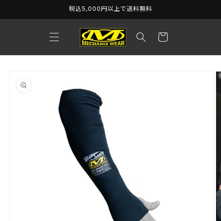
コンテ
税込5,000円以上で送料無料
ンツに
進む
カ
ー
ト
商品情
報にス
キップ