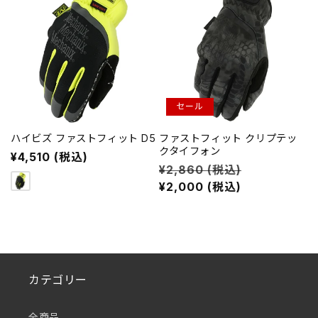
セール
ハイビズ ファストフィット D5
ファストフィット クリプテッ
クタイフォン
通
¥4,510 (税込)
通
¥2,860 (税込)
セ
常
常
¥2,000 (税込)
ー
価
価
ル
格
格
価
格
カテゴリー
全商品