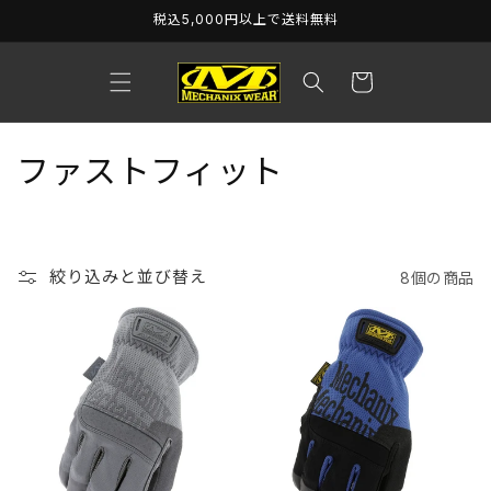
コンテ
税込5,000円以上で送料無料
ンツに
進む
カ
ー
ト
コ
ファストフィット
レ
ク
絞り込みと並び替え
8個の商品
シ
ョ
ン
: