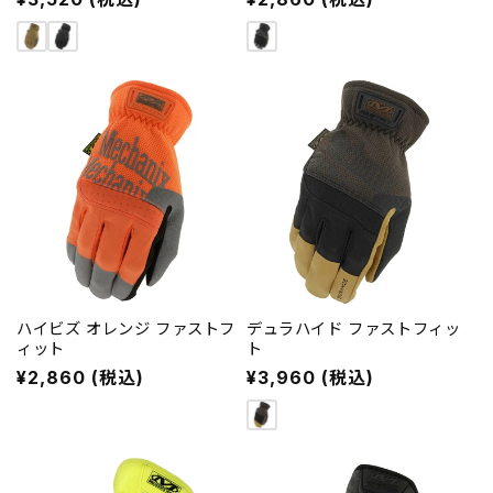
常
常
価
価
格
格
ハイビズ オレンジ ファストフ
デュラハイド ファストフィッ
ィット
ト
通
¥2,860 (税込)
通
¥3,960 (税込)
常
常
価
価
格
格