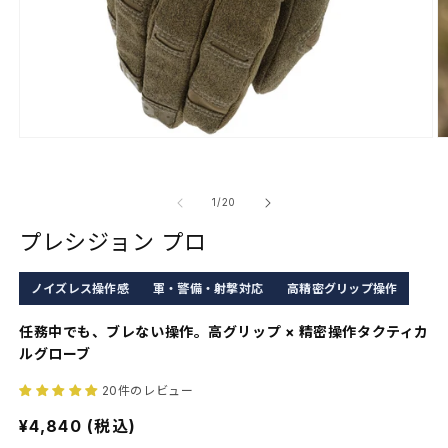
モ
ー
ダ
ル
の
1
/
20
で
プレシジョン プロ
メ
デ
ィ
ノイズレス操作感
軍・警備・射撃対応
高精密グリップ操作
ア
(1)
(
任務中でも、ブレない操作。高グリップ × 精密操作タクティカ
を
開
ルグローブ
く
20件のレビュー
通
¥4,840 (税込)