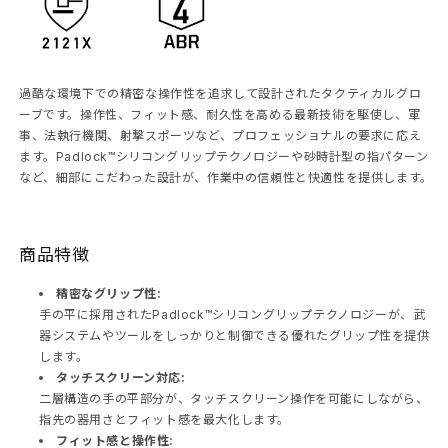
過酷な環境下での精密な操作性を追求して設計されたタクティカルグロ
ーブです。操作性、フィット感、耐久性を高める最新技術を駆使し、軍
事、法執行機関、射撃スポーツなど、プロフェッショナルの要求に応え
ます。Padlock™シリコングリップテクノロジーや砂時計型の指パターン
など、細部にこだわった設計が、作業中の信頼性と快適性を提供します。
商品特徴
精密なグリップ性:
手の平に採用されたPadlock™シリコングリップテクノロジーが、武
器システムやツールをしっかりと制御できる優れたグリップ性を提供
します。
タッチスクリーン対応:
二層構造の手の平部分が、タッチスクリーン操作を可能にしながら、
指先の器用さとフィット感を最大化します。
フィット感と操作性: