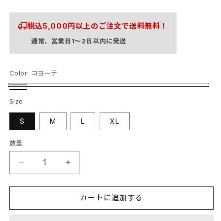
常
価
格
税込5,000円以上のご注文で送料無料！
通常、営業日1〜2日以内に発送
Color:
コヨーテ
コ
コ
ヨ
Size
バ
ー
ー
S
M
L
XL
テ
ト
数量
プ
プ
レ
レ
シ
シ
カートに追加する
ジ
ジ
ョ
ョ