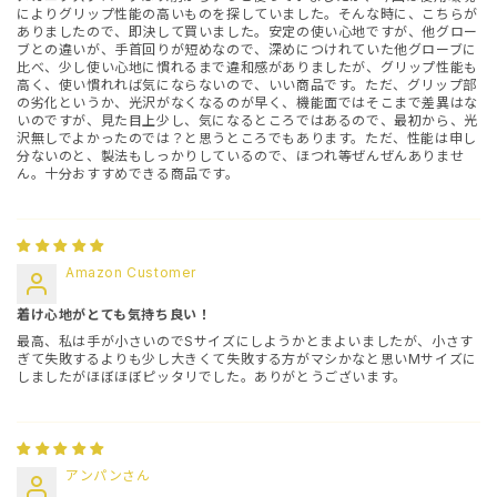
によりグリップ性能の高いものを探していました。そんな時に、こちらが
ありましたので、即決して買いました。安定の使い心地ですが、他グロー
ブとの違いが、手首回りが短めなので、深めにつけれていた他グローブに
比べ、少し使い心地に慣れるまで違和感がありましたが、グリップ性能も
高く、使い慣れれば気にならないので、いい商品です。ただ、グリップ部
の劣化というか、光沢がなくなるのが早く、機能面ではそこまで差異はな
いのですが、見た目上少し、気になるところではあるので、最初から、光
沢無しでよかったのでは？と思うところでもあります。ただ、性能は申し
分ないのと、製法もしっかりしているので、ほつれ等ぜんぜんありませ
ん。十分おすすめできる商品です。
Amazon Customer
着け心地がとても気持ち良い！
最高、私は手が小さいのでSサイズにしようかとまよいましたが、小さす
ぎて失敗するよりも少し大きくて失敗する方がマシかなと思いMサイズに
しましたがほぼほぼピッタリでした。ありがとうございます。
アンパンさん