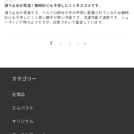
滑り止めが秀逸！腕時計にも干渉しにくくオススメです．
滑り止めが秀逸です．ベルクロ部分が手の甲側に配置されているため腕時
計にも干渉しにくく使い勝手が良い手袋です．洗濯可能で速乾です．シュ
ーティング用のようですが，日常づかいで重宝しています．
1
2
3
カテゴリー
全商品
エムパクト
オリジナル