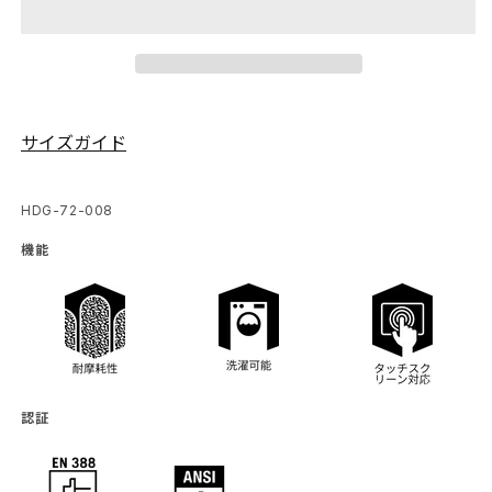
ン
ン
プ
プ
ロ
ロ
の
の
数
数
サイズガイド
量
量
を
を
SKU:
HDG-72-008
減
増
機能
ら
や
す
す
認証