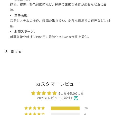
逮捕、捜査、緊急対応時など、迅速で正確な操作が必要な状況に最
適。
軍事活動:
武器システムの操作、装備の取り扱い、危険な環境での任務などに対
応。
射撃スポーツ:
射撃訓練や競技での使用に最適化された操作性を提供。
Share
カスタマーレビュー
5つ星中5.00つ星
20件のレビューに基づく
20
0