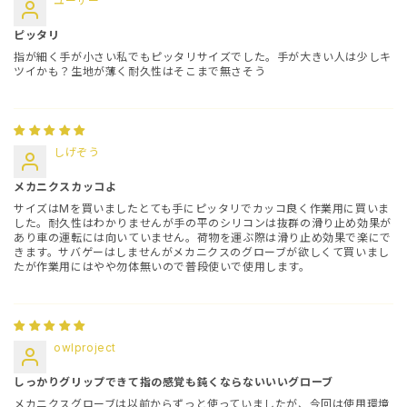
ユーザー
ピッタリ
指が細く手が小さい私でもピッタリサイズでした。手が大きい人は少しキ
ツイかも？生地が薄く耐久性はそこまで無さそう
しげぞう
メカニクスカッコよ
サイズはMを買いましたとても手にピッタリでカッコ良く作業用に買いま
した。耐久性はわかりませんが手の平のシリコンは抜群の滑り止め効果が
あり車の運転には向いていません。荷物を運ぶ際は滑り止め効果で楽にで
きます。サバゲーはしませんがメカニクスのグローブが欲しくて買いまし
たが作業用にはやや勿体無いので普段使いで使用します。
owlproject
しっかりグリップできて指の感覚も鈍くならないいいグローブ
メカニクスグローブは以前からずっと使っていましたが、今回は使用環境