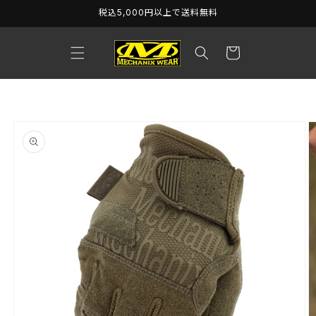
コンテ
税込5,000円以上で送料無料
ンツに
進む
カ
ー
ト
商品情
報にス
キップ