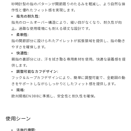
砂時計型の指のパターンが関節周りのたるみを軽減し、より自然な操
作性と優れたフィット感を実現します。
指先の耐久性:
指先のロールオーバー構造により、縫い目がなくなり、耐久性が向
上。過酷な使用環境にも耐える頑丈な設計です。
柔軟性:
指の関節部分に設けられたアイレットが拡張領域を提供し、指の動き
やすさを確保します。
快適性:
親指の裏部分には、汗を拭き取る専用素材を使用。快適な装着感を提
供します。
調整可能なカフデザイン:
フック＆ループカフデザインにより、簡単に調整可能で、全範囲の動
きをサポートしながらしっかりとしたフィット感を提供します。
規格:
欧州規格EN388に準拠し、安全性と耐久性を確保。
使用シーン
法執行機関: