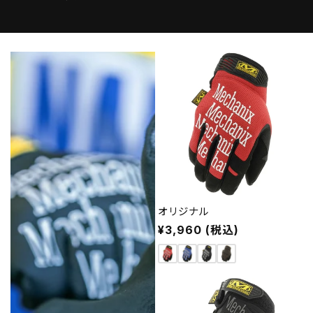
オリジナル
通
¥3,960 (税込)
常
価
格