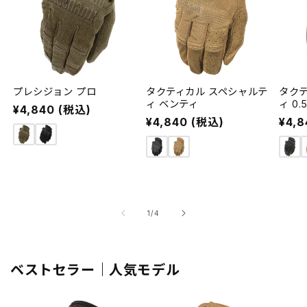
プレシジョン プロ
タクティカル スペシャルテ
タク
ィ ベンティ
ィ 0.
通
¥4,840 (税込)
通
¥4,840 (税込)
通
¥4,
常
常
常
価
価
価
格
格
格
の
1
/
4
ベストセラー｜人気モデル