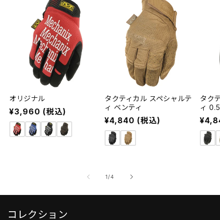
オリジナル
タクティカル スペシャルテ
タク
ィ ベンティ
ィ 0.
通
¥3,960 (税込)
通
¥4,840 (税込)
通
¥4,
常
常
常
価
価
価
格
格
格
の
1
/
4
コレクション