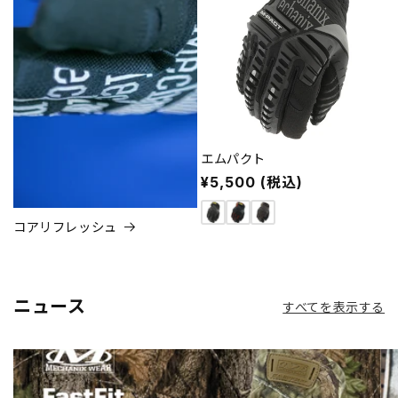
エムパクト
通
¥5,500 (税込)
常
価
コアリフレッシュ
格
ニュース
すべてを表示する